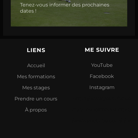
Tenez-vous informer des prochaines
dates !
ME SUIVRE
LIENS
YouTube
Accueil
Facebook
Mes formations
Instagram
Mes stages
https://www.youtube.co
Prendre un cours
m/c/LesGolfiteurshttps:/
À propos
/www.youtube.com/c/Le
sGolfiteurs