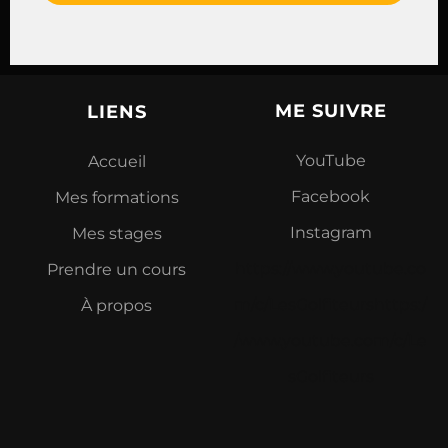
ME SUIVRE
LIENS
YouTube
Accueil
Facebook
Mes formations
Instagram
Mes stages
https://www.youtube.co
Prendre un cours
m/c/LesGolfiteurshttps:/
À propos
/www.youtube.com/c/Le
sGolfiteurs